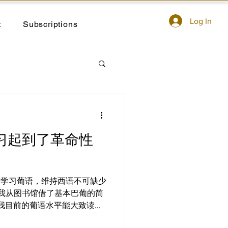
Log In
t
Subscriptions
学习起到了革命性
每天学习葡语，维持西语不可缺少
 我从图书馆借了基本巴葡的简
。我目前的葡语水平能大致读懂
-40%的内容不确定。 我读完