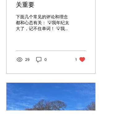
关重要
下面几个常见的评论和理念
都和心态有关： 💡我年纪太
大了，记不住单词！ 💡我没
有语言天赋。 💡我内向，有
交流障碍。 💡我记性不好，
记了很快就忘了。 💡我没时
间。 💡我没机会和外国人交
流，学了也没用。 心态
29
0
1
（mindset）是一个人对某
一件事情的看法。简单可以
分为固...