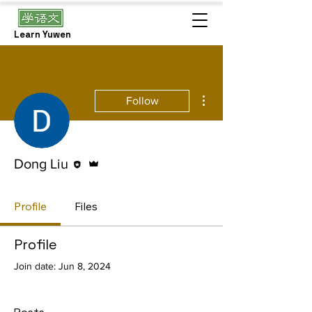
Learn Yuwen
More actions
Follow
Editor
Admin
Dong Liu
Profile
Files
Profile
Join date: Jun 8, 2024