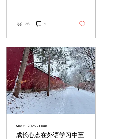
葡的简单读物，每个小故事
2-3页。我目前的葡语水平
能大致读懂故事基本大意，
但是还是有30-40%的内容
36
1
不确定。 我读完第一遍后，
用手机每页拍张照片，一共
3页。...
Mar 11, 2025
∙
1
min
成长心态在外语学习中至